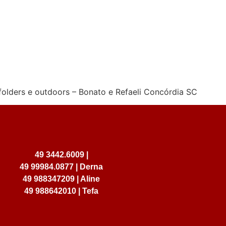
Home
Serviços
Trabalhos
Co
 folders e outdoors – Bonato e Refaeli Concórdia SC
49 3442.6009 |
49 99984.0877 | Derna
49 988347209 | Aline
49 988642010 | Tefa