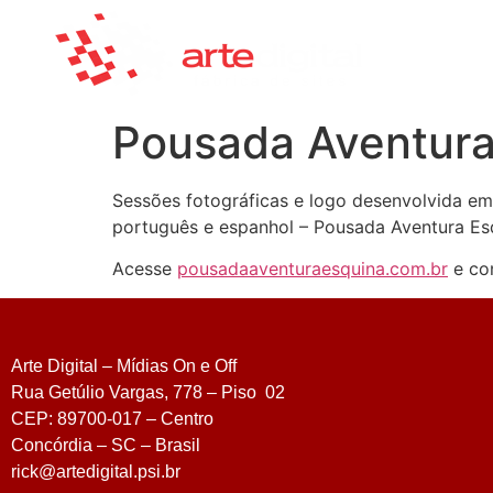
Pousada Aventura
Sessões fotográficas e logo desenvolvida em
português e espanhol – Pousada Aventura Esq
Acesse
pousadaaventuraesquina.com.br
e con
Arte Digital – Mídias On e Off
Rua Getúlio Vargas, 778 – Piso 02
CEP: 89700-017 – Centro
Concórdia – SC – Brasil
rick@artedigital.psi.br