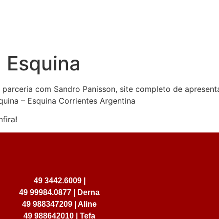
Home
Serviços
Trabalhos
Co
 Esquina
 parceria com Sandro Panisson, site completo de apresen
uina – Esquina Corrientes Argentina
fira!
49 3442.6009 |
49 99984.0877 | Derna
49 988347209 | Aline
49 988642010 | Tefa