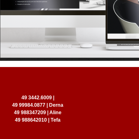
49 3442.6009 |
49 99984.0877 | Derna
49 988347209 | Aline
49 988642010 | Tefa