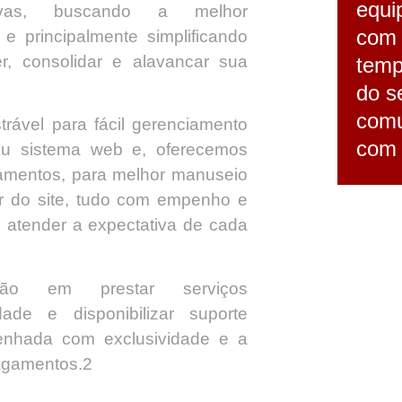
equi
ativas, buscando a melhor
com 
 e principalmente simplificando
r, consolidar e alavancar sua
temp
do s
comu
rável para fácil gerenciamento
com 
ou sistema web e, oferecemos
namentos, para melhor manuseio
or do site, tudo com empenho e
atender a expectativa de cada
ção em prestar serviços
dade e disponibilizar suporte
senhada com exclusividade e a
pagamentos.2