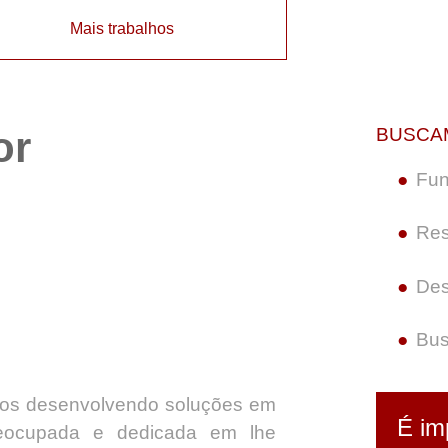
Mais trabalhos
or
BUSCA
Fun
Res
Des
Bus
os desenvolvendo soluções em
É im
eocupada e dedicada em lhe